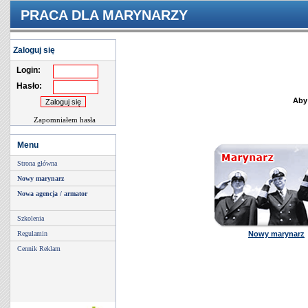
PRACA DLA MARYNARZY
Zaloguj się
Login:
Hasło:
Aby
Zapomniałem hasła
Menu
Strona główna
Nowy marynarz
Nowa agencja / armator
Szkolenia
Regulamin
Nowy marynarz
Cennik Reklam