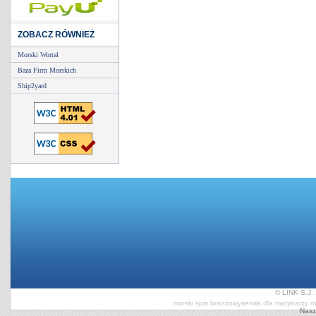
ZOBACZ RÓWNIEŻ
Morski Wortal
Baza Firm Morskich
Ship2yard
© LINK S.J. 
morski spis branżowy
serwis dla marynarzy
m
Nasz