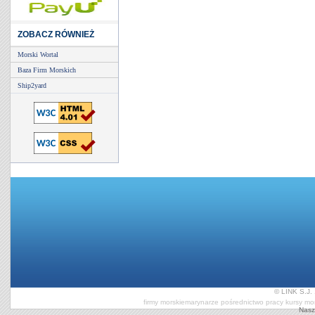
ZOBACZ RÓWNIEŻ
Morski Wortal
Baza Firm Morskich
Ship2yard
© LINK S.J. 
firmy morskie
marynarze pośrednictwo pracy
kursy mo
Nasz