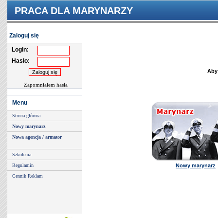
PRACA DLA MARYNARZY
Zaloguj się
Login:
Hasło:
Aby
Zapomniałem hasła
Menu
Strona główna
Nowy marynarz
Nowa agencja / armator
Szkolenia
Regulamin
Nowy marynarz
Cennik Reklam