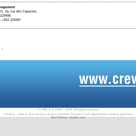
nagement
 2a, rue des Capucins,
 229496
: +352 229497
 iş
© LINK S.J. 1993 - 2026. All rights reserved
Crewing - work at sea
crewing vacancy seamen
Seamen's job applications
crewing agencies
Our Partner:
Jooble.com