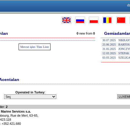
nları
Gemiadamlar
0
new from
0
30.07.2025
NIKRAN
25.06.2025
BARTOS
Mevcut işler- Tüm Liste
31.05.2025
JONCZY
12.03.2025
STEPAK
03.03.2025
SZELIG
Acentaları
Operated in Turkey
:
ler:
2
arine Services s.a.
bourg, Rue de Merl, 63-65,
.423.118
: +352.421.680