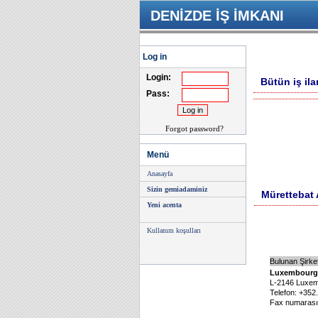
DENİZDE İŞ İMKANI
Log in
Login:
Bütün iş ila
Pass:
Forgot password?
Menü
Anasayfa
Sizin gemiadaminiz
Mürettebat 
Yeni acenta
Kullanım koşulları
Bulunan Şirket
Luxembourg M
L-2146 Luxem
Telefon: +352
Fax numarası