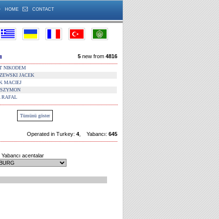
HOME
CONTACT
ı
5
new from
4816
T NIKODEM
ZEWSKI JACEK
K MACIEJ
 SZYMON
A RAFAL
Tümünü göster
Operated in Turkey:
4
, Yabancı:
645
Yabancı acentalar