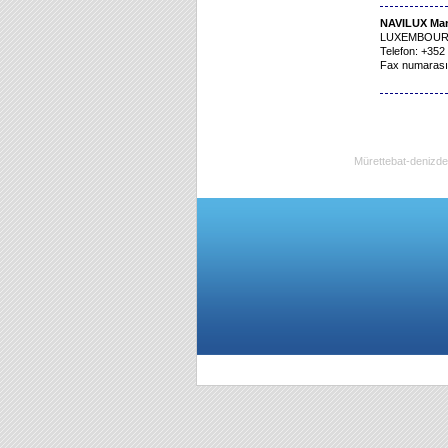
NAVILUX Ma
LUXEMBOURG,
Telefon: +352
Fax numarası
Mürettebat-denizde