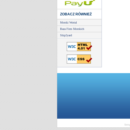
ZOBACZ RÓWNIEŻ
Morski Wortal
Baza Firm Morskich
Ship2yard
firm