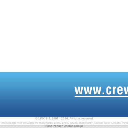
© LINK S.J. 1993 - 2026. All rights reserved
y morskie
agencje crewignowe
marynarze oferty pracy
szukaj marynarzy: Master Near-Coastal Voy
Nasz Partner:
Jooble.com.pl