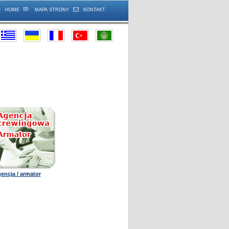
HOME
MAPA STRONY
KONTAKT
encja / armator