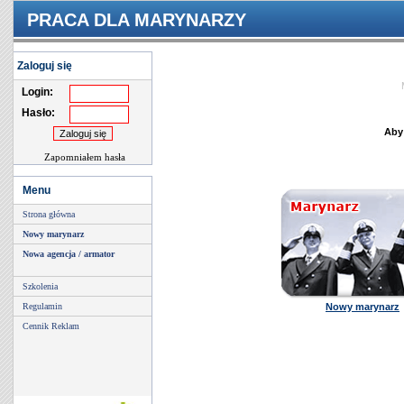
PRACA DLA MARYNARZY
Zaloguj się
Login:
Hasło:
Aby
Zapomniałem hasła
Menu
Strona główna
Nowy marynarz
Nowa agencja / armator
Szkolenia
Regulamin
Nowy marynarz
Cennik Reklam