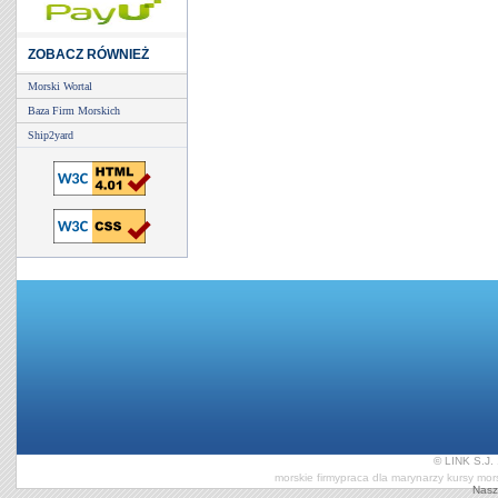
ZOBACZ RÓWNIEŻ
Morski Wortal
Baza Firm Morskich
Ship2yard
© LINK S.J. 
morskie firmy
praca dla marynarzy
kursy mor
Nasz